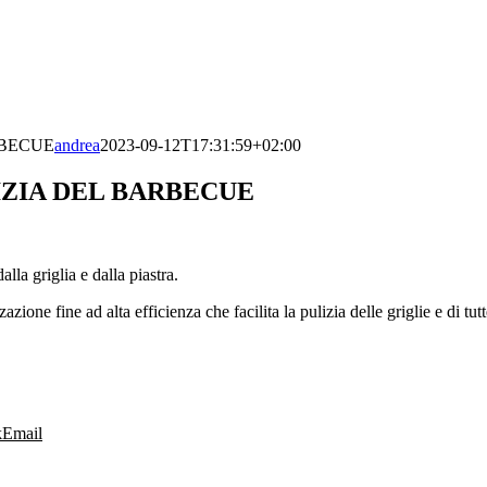
RBECUE
andrea
2023-09-12T17:31:59+02:00
IZIA DEL BARBECUE
la griglia e dalla piastra.
e ad alta efficienza che facilita la pulizia delle griglie e di tutte l
k
Email