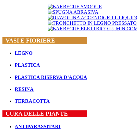
VASI E FIORIERE
LEGNO
PLASTICA
CONTATTI
PLASTICA RISERVA D’ACQUA
Tonet di Tonet Andrea
P.I. 03553680103
RESINA
Tel: +39 010 376 0091
Fax: +39 010 3732360
info@tonet.ge.it
TERRACOTTA
PRODOTTI
CURA DELLE PIANTE
VASI E FIORIERE
ANTIPARASSITARI
CURA DELLE PIANTE
SEMENTI E BULBI