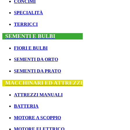
CONCIMI
MACCHINARI E ATTR
IRRIGAZIONE
SPECIALITÀ
ARREDO
BARBECUE
TERRICCI
SERVIZI
SEMENTI E BULBI
CATALOGO
PROMOZIONI
FIORI E BULBI
SERVIZI GIARDINAG
GIARDINO PERFETT
SEMENTI DA ORTO
DOVE SIAMO
SEMENTI DA PRATO
Via Bartolomeo Chighizo
MACCHINARI ED ATTREZZI
ATTREZZI MANUALI
BATTERIA
MOTORE A SCOPPIO
MOTORE ELETTRICO