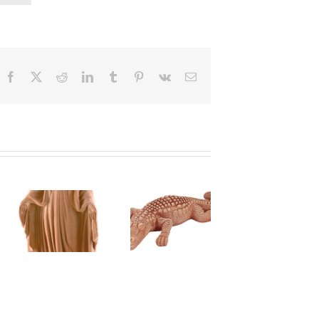
Facebook
X
Reddit
LinkedIn
Tumblr
Pinterest
Vk
Email