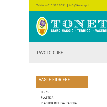
Salta
Telefono 010 376 0091
|
info@tonet.ge.it
al
contenuto
TAVOLO CUBE
VASI E FIORIERE
LEGNO
PLASTICA
PLASTICA RISERVA D’ACQUA