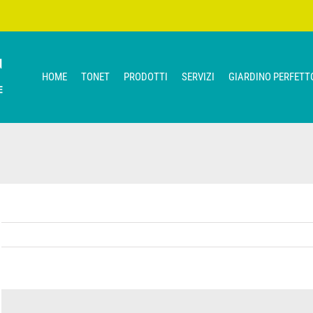
HOME
TONET
PRODOTTI
SERVIZI
GIARDINO PERFETT
View
Larger