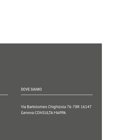
DOVE SIAMO
Via Bartolomeo Chighizola 76-78R
16147
Genova
CONSULTA MAPPA