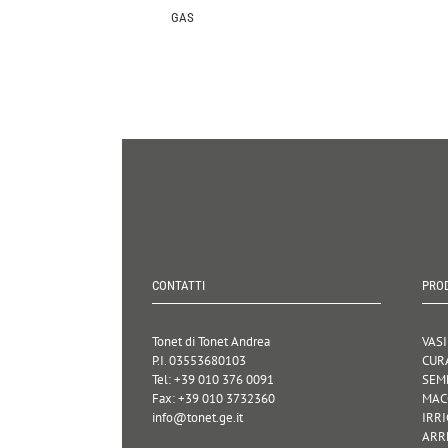
GAS
CONTATTI
PRO
Tonet di Tonet Andrea
VASI
P.I. 03553680103
CUR
Tel: +39 010 376 0091
SEM
Fax: +39 010 3732360
MAC
info@tonet.ge.it
IRR
ARR