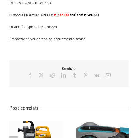
DIMENSIONI: cm. 80×80
PREZZO PROMOZIONALE
€ 216.00
anziché € 360.00
Quantità disponibile 1 pezzo
Promozione valida fino ad esaurimento scorte.
Condividi
Facebook
X
Reddit
LinkedIn
Tumblr
Pinterest
Vk
Email
Post correlati